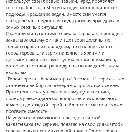
использует свои боевые навыки, Фред проявляет
свою храбрость, а Мегги находит инновационные
подходы к решению задач. Вместе они учатся
преодолевать трудности, поддерживая друг друга в
самых сложных ситуациях.
С каждой минутой темп сериала нарастает, приводя к
захватывающему финалу, где герои должны не
только справиться с злодеем, но и вернуть мир в
Город героев. Эта серия наполнена яркими и
динамичными сценами с уникальной анимацией,
которые не оставят равнодушными как детей, так и
взрослых.
"Город героев: Новая история" 3 сезон, 11 серия — это
отличный выбор для вечернего просмотра с семьей.
Приготовьтесь к увлекательному путешествию,
полному неожиданных поворотов и искрометного
юмора, где каждый герой найдет свое место и сможет
проявить смелость!
Не упустите возможность насладиться этой
захватывающей серией, полагая на свои силы, чтобы
спасти день и вернуть спокойствие в Город героев.